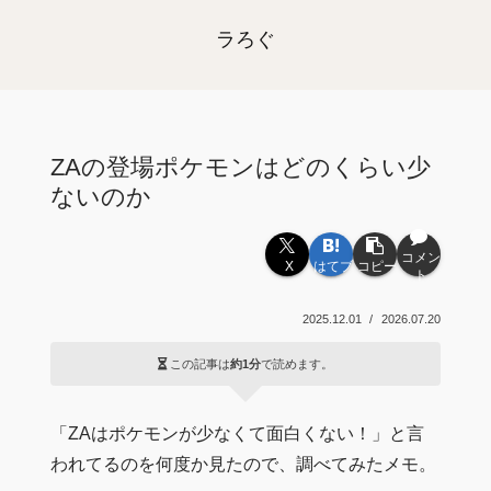
ラろぐ
ZAの登場ポケモンはどのくらい少
ないのか
コメン
X
はてブ
コピー
ト
2025.12.01
2026.07.20
この記事は
約1分
で読めます。
「ZAはポケモンが少なくて面白くない！」と言
われてるのを何度か見たので、調べてみたメモ。