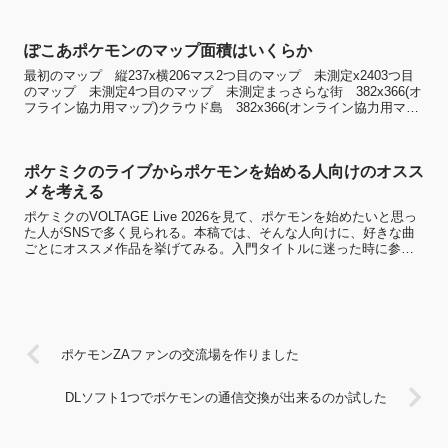
単に募集できる機能も作るつもり。少なくとも管理人...
ぽこあポケモンのマップ面積はいくらか
最初のマップ 縦237x横206マス2つ目のマップ 未測定x2403つ目
のマップ 未測定4つ目のマップ 未測定まっさらな街 382x366(オ
フライン協力用マップ)クラウド島 382x366(オンライン協力用マッ
プ)上下は未挑戦。実際に歩い...
ポケミクのライブからポケモンを始める人向けのオスス
メを考える
ポケミクのVOLTAGE Live 2026を見て、ポケモンを始めたいと思っ
た人がSNSで多く見られる。本稿では、そんな人向けに、好きな曲
ごとにオススメ作品を挙げてみる。入門タイトルに迷った時に参考
にしてほしい。入手のしやすさや、公式への還...
ポケモンZAファンの交流場を作りました
DLソフト1つでポケモンの通信交換が出来るのか試した