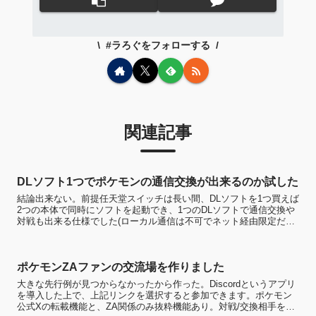
#ラろぐをフォローする
関連記事
DLソフト1つでポケモンの通信交換が出来るのか試した
結論出来ない。前提任天堂スイッチは長い間、DLソフトを1つ買えば
2つの本体で同時にソフトを起動でき、1つのDLソフトで通信交換や
対戦も出来る仕様でした(ローカル通信は不可でネット経由限定だっ
た気もするが覚えてない)。それが2025年4月30...
ポケモンZAファンの交流場を作りました
大きな先行例が見つからなかったから作った。Discordというアプリ
を導入した上で、上記リンクを選択すると参加できます。ポケモン
公式Xの転載機能と、ZA関係のみ抜粋機能あり。対戦/交換相手を簡