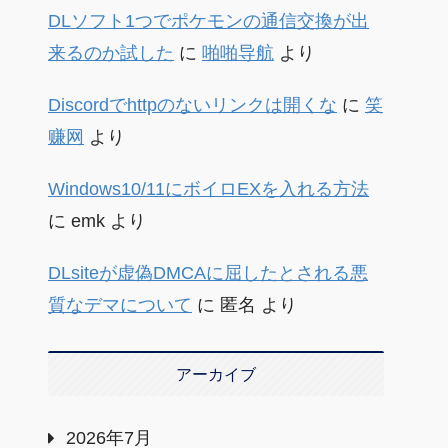
DLソフト1つでポケモンの通信交換が出
来るのか試した
に
啪啪导航
より
Discordでhttpのないリンクは開くな
に
笑
赚网
より
Windows10/11にボイロEXを入れる方法
に
emk
より
DLsiteが虚偽DMCAに屈したとされる悪
質なデマについて
に
匿名
より
アーカイブ
2026年7月